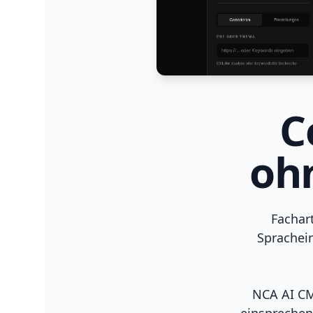
C
oh
Fachar
Sprachei
NCA AI CM
einsprechen,