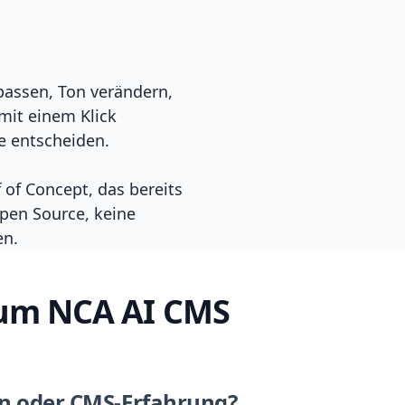
npassen, Ton verändern,
mit einem Klick
ie entscheiden.
 of Concept, das bereits
Open Source, keine
en.
zum NCA AI CMS
en oder CMS-Erfahrung?