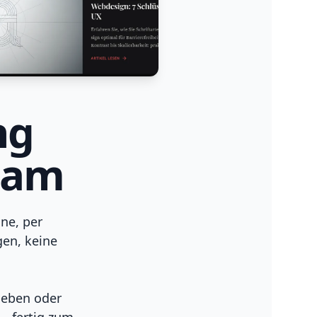
ng
eam
ne, per
en, keine
geben oder
 – fertig zum