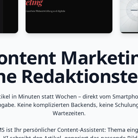
ontent Marketi
ne Redaktionst
tikel in Minuten statt Wochen – direkt vom Smartpho
ngabe. Keine komplizierten Backends, keine Schulung
Wartezeiten.
S ist Ihr persönlicher Content-Assistent: Thema ein
 KI schreibt den Artikel, generiert das passende Bild