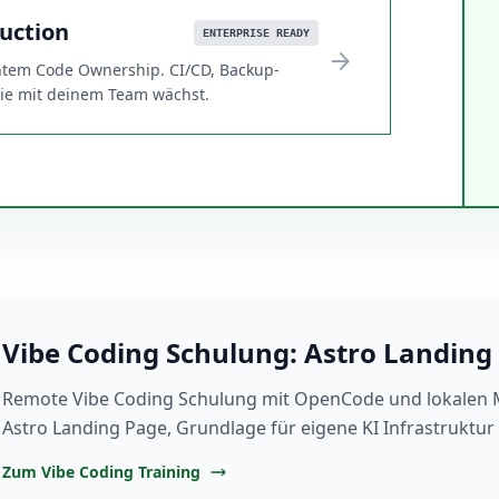
uction
ENTERPRISE READY
arrow_forward
chtem Code Ownership. CI/CD, Backup-
 die mit deinem Team wächst.
Vibe Coding Schulung: Astro Landing
Remote Vibe Coding Schulung mit OpenCode und lokalen M
Astro Landing Page, Grundlage für eigene KI Infrastruktur
Zum Vibe Coding Training