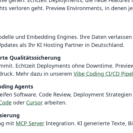
 live gehen. Echtzeit Deployments, die neue Features 
ts verloren geht. Preview Environments, in denen jed
Modelle und Embedding Engines. Ihre Daten verlassen
dates als Ihr KI Hosting Partner in Deutschland.
rte Qualitätssicherung
mmit. Echtzeit Deployments ohne Downtime. Preview
druck. Mehr dazu in unserem
Vibe Coding CI/CD Pipe
oding Agents
reifen Software. Code Review, Deployment Strategie
 Code
oder
Cursor
arbeiten.
sierung
ng mit
MCP Server
Integration. KI generierte Texte, B