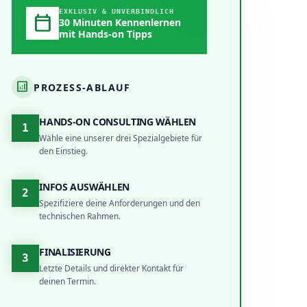
EXKLUSIV & UNVERBINDLICH
calendar_today
30 Minuten Kennenlernen
mit Hands-on Tipps
analytics
PROZESS-ABLAUF
HANDS-ON CONSULTING WÄHLEN
1
Wähle eine unserer drei Spezialgebiete für
den Einstieg.
INFOS AUSWÄHLEN
2
Spezifiziere deine Anforderungen und den
technischen Rahmen.
FINALISIERUNG
3
Letzte Details und direkter Kontakt für
deinen Termin.