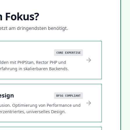
N
n Fokus?
 jetzt am dringendsten benötigt.
CORE EXPERTISE
arrow_forward
lden mit PHPStan, Rector PHP und
erfahrung in skalierbaren Backends.
esign
BFSG COMPLIANT
arrow_forward
lusion. Optimierung von Performance und
rzentriertes, universelles Design.