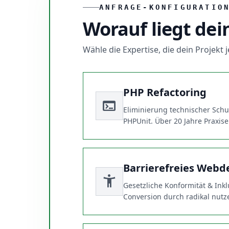
ANFRAGE-KONFIGURATIO
Worauf liegt dei
Wähle die Expertise, die dein Projekt
PHP Refactoring
terminal
Eliminierung technischer Schu
PHPUnit. Über 20 Jahre Praxis
Barrierefreies Webd
accessibility_new
Gesetzliche Konformität & Ink
Conversion durch radikal nutze