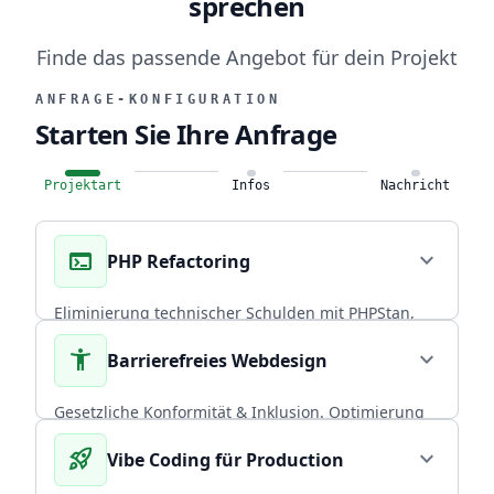
sprechen
Finde das passende Angebot für dein Projekt
ANFRAGE-KONFIGURATION
Starten Sie Ihre Anfrage
Projektart
Infos
Nachricht
terminal
expand_more
PHP Refactoring
Eliminierung technischer Schulden mit PHPStan,
Rector PHP und PHPUnit. Über 20 Jahre
accessibility_new
expand_more
Barrierefreies Webdesign
Praxiserfahrung in skalierbaren Backends.
CORE EXPERTISE
Gesetzliche Konformität & Inklusion. Optimierung
von Performance und Conversion durch radikal
rocket_launch
expand_more
Vibe Coding für Production
arrow_forward
Diesen Service wählen
nutzerzentriertes, universelles Design.