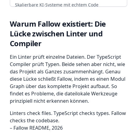
BFSG COMPLIANT
Skalierbare KI-Systeme mit echtem Code
Ownership. CI/CD, Backup-Strategien und
arrow_forward
Diesen Service wählen
Infrastruktur, die mit deinem Team wächst.
Warum Fallow existiert: Die
Lücke zwischen Linter und
ENTERPRISE READY
Compiler
arrow_forward
Diesen Service wählen
Ein Linter prüft einzelne Dateien. Der TypeScript
Compiler prüft Typen. Beide sehen aber nicht, wie
das Projekt als Ganzes zusammenhängt. Genau
diese Lücke schließt Fallow, indem es einen Modul
Graph über das komplette Projekt aufbaut. So
findet es Probleme, die dateilokale Werkzeuge
prinzipiell nicht erkennen können.
Linters check files. TypeScript checks types. Fallow
checks the codebase.
– Fallow README, 2026