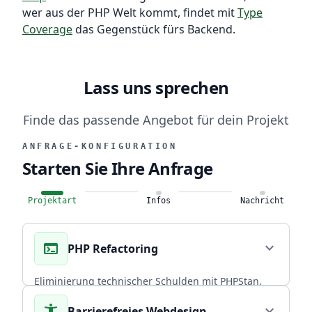
wer aus der PHP Welt kommt, findet mit
Type
Coverage
das Gegenstück fürs Backend.
Lass uns sprechen
Finde das passende Angebot für dein Projekt
ANFRAGE-KONFIGURATION
Starten Sie Ihre Anfrage
Projektart
Infos
Nachricht
terminal
expand_more
PHP Refactoring
Eliminierung technischer Schulden mit PHPStan,
Rector PHP und PHPUnit. Über 20 Jahre
accessibility_new
expand_more
Barrierefreies Webdesign
Praxiserfahrung in skalierbaren Backends.