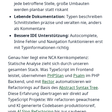
jede betroffene Stelle, große Umbauten
werden planbar statt riskant
Lebende Dokumentation:
Typen beschreiben
Schnittstellen präzise und veralten nie, anders
als Kommentare
Bessere IDE Unterstützung:
Autocomplete,
Inline Fehler und Navigation funktionieren erst
mit Typinformationen richtig
Genau hier liegt eine NCA Kernkompetenz:
Statische Analyse zieht sich durch unseren
gesamten Stack. Was TypeScript im Frontend
leistet, übernehmen
PHPStan
und
Psalm
im PHP
Backend, und mit
Rector
automatisieren wir
Refactorings auf Basis des
Abstract Syntax Tree
.
Diese Erfahrung übertragen wir direkt auf
TypeScript Projekte: Wir refactoren gewachsene
und KI generierte Codebasen produktionsreif,
vom
AI Slop Refactoring
bis zur sauberen