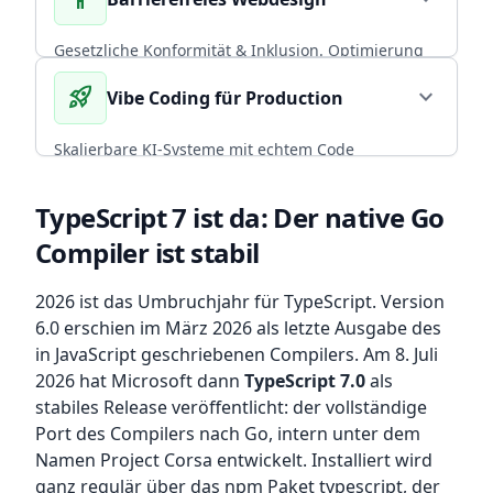
CORE EXPERTISE
Gesetzliche Konformität & Inklusion. Optimierung
von Performance und Conversion durch radikal
rocket_launch
expand_more
Vibe Coding für Production
arrow_forward
Diesen Service wählen
nutzerzentriertes, universelles Design.
BFSG COMPLIANT
Skalierbare KI-Systeme mit echtem Code
Ownership. CI/CD, Backup-Strategien und
arrow_forward
Diesen Service wählen
Infrastruktur, die mit deinem Team wächst.
TypeScript 7 ist da: Der native Go
Compiler ist stabil
ENTERPRISE READY
arrow_forward
Diesen Service wählen
2026 ist das Umbruchjahr für TypeScript. Version
6.0 erschien im März 2026 als letzte Ausgabe des
in JavaScript geschriebenen Compilers. Am 8. Juli
2026 hat Microsoft dann
TypeScript 7.0
als
stabiles Release veröffentlicht: der vollständige
Port des Compilers nach Go, intern unter dem
Namen Project Corsa entwickelt. Installiert wird
ganz regulär über das npm Paket typescript, der