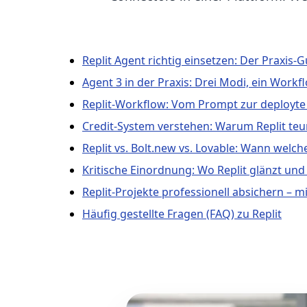
Replit Agent richtig einsetzen: Der Praxis-
Agent 3 in der Praxis: Drei Modi, ein Workf
Replit-Workflow: Vom Prompt zur deployte
Credit-System verstehen: Warum Replit teur
Replit vs. Bolt.new vs. Lovable: Wann welch
Kritische Einordnung: Wo Replit glänzt und
Replit-Projekte professionell absichern – m
Häufig gestellte Fragen (FAQ) zu Replit