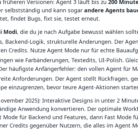
 früheren Versionen: Agent 3 läuft bis zu
200 Minut
ler selbstständig und kann sogar
andere Agents bau
t, findet Bugs, fixt sie, testet erneut.
i Modi
, die du je nach Aufgabe bewusst wählen sollt
es, Backend-Logik, strukturelle Änderungen. Der Agen
en Credits. Nutze Agent Mode nur für echte Bauauf
ungen wie Farbänderungen, Textedits, UI-Polish. Gle
 Der häufigste Anfängerfehler: den vollen Agent für 
breite Anforderungen. Der Agent stellt Rückfragen, ge
ope einzugrenzen, bevor teure Agent-Aktionen starte
November 2025): Interaktive Designs in unter 2 Minute
ständige Anwendung konvertieren. Der optimale Work
 Mode für Backend und Features, dann Fast Mode für
einer Credits gegenüber Nutzern, die alles im Agent