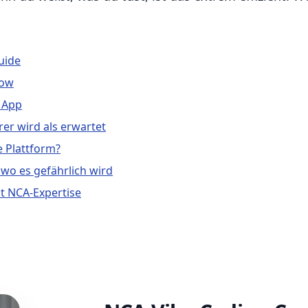
Guide
low
 App
er wird als erwartet
e Plattform?
 wo es gefährlich wird
it NCA-Expertise