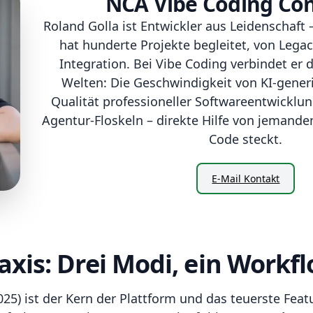
NCA Vibe Coding Con
Roland Golla ist Entwickler aus Leidenschaft –
hat hunderte Projekte begleitet, von Legac
Integration. Bei Vibe Coding verbindet er 
Welten: Die Geschwindigkeit von KI-gener
Qualität professioneller Softwareentwicklung
Agentur-Floskeln – direkte Hilfe von jemandem
Code steckt.
E-Mail Kontakt
axis: Drei Modi, ein Workf
025) ist der Kern der Plattform und das teuerste Feat