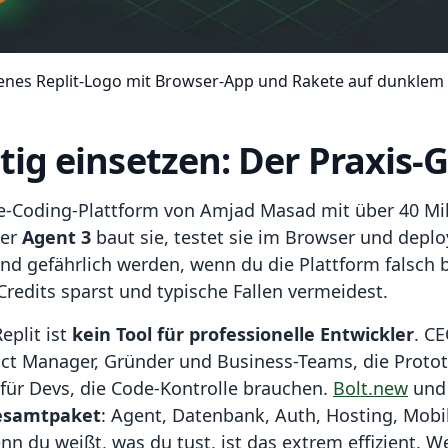
nes Replit-Logo mit Browser-App und Rakete auf dunklem
tig einsetzen: Der Praxis-
be-Coding-Plattform von Amjad Masad mit über 40 Mil
der
Agent 3
baut sie, testet sie im Browser und deploy
nd gefährlich werden, wenn du die Plattform falsch be
 Credits sparst und typische Fallen vermeidest.
eplit ist
kein Tool für professionelle Entwickler
. C
uct Manager, Gründer und Business-Teams, die Proto
für Devs, die Code-Kontrolle brauchen.
Bolt.new
un
esamtpaket
: Agent, Datenbank, Auth, Hosting, Mob
nn du weißt, was du tust, ist das extrem effizient. W