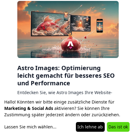
Astro Images: Optimierung
leicht gemacht für besseres SEO
und Performance
Entdecken Sie, wie Astro Images Ihre Website-
Performance und SEO-Rankings revolutioniert.
Hallo! Könnten wir bitte einige zusätzliche Dienste für
Unsere Agentur bietet Ihnen das nötige Know-
Marketing & Social Ads
aktivieren? Sie können Ihre
how für Implementierung und Schulungen.
Zustimmung später jederzeit ändern oder zurückziehen.
Optimieren Sie jetzt!
Lassen Sie mich wählen
...
Ich lehne ab
Das ist ok