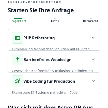
ANFRAGE-KONFIGURATION
Starten Sie Ihre Anfrage
Projektart
Infos
Nachricht
terminal
expand_more
PHP Refactoring
Eliminierung technischer Schulden mit PHPStan,
Rector PHP und PHPUnit. Über 20 Jahre
accessibility_new
expand_more
Barrierefreies Webdesign
Praxiserfahrung in skalierbaren Backends.
CORE EXPERTISE
Gesetzliche Konformität & Inklusion. Optimierung
von Performance und Conversion durch radikal
rocket_launch
expand_more
Vibe Coding für Production
arrow_forward
Diesen Service wählen
nutzerzentriertes, universelles Design.
BFSG COMPLIANT
Skalierbare KI-Systeme mit echtem Code
Ownership. CI/CD, Backup-Strategien und
arrow_forward
Diesen Service wählen
Infrastruktur, die mit deinem Team wächst.
Was sich mit dem Astro DB Aus