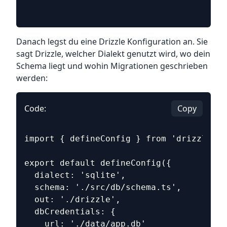
Danach legst du eine Drizzle Konfiguration an. Sie
sagt Drizzle, welcher Dialekt genutzt wird, wo dein
Schema liegt und wohin Migrationen geschrieben
werden:
Code:
Copy
import { defineConfig } from 'drizzle-ki
export default defineConfig({
  dialect: 'sqlite',
  schema: './src/db/schema.ts',
  out: './drizzle',
  dbCredentials: {
    url: './data/app.db'