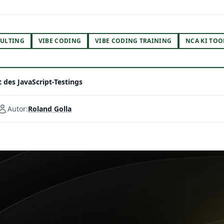
ULTING
VIBE CODING
VIBE CODING TRAINING
NCA KI TOO
t des JavaScript-Testings
Autor:
Roland Golla