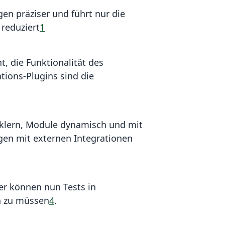
gen präziser und führt nur die
 reduziert
1
t, die Funktionalität des
tions-Plugins sind die
cklern, Module dynamisch und mit
gen mit externen Integrationen
ler können nun Tests in
n zu müssen
4
.