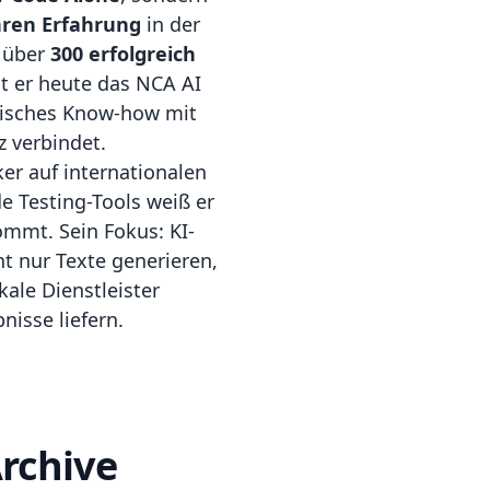
hren Erfahrung
in der
s über
300 erfolgreich
t er heute das NCA AI
hnisches Know-how mit
z verbindet.
ker auf internationalen
e Testing-Tools weiß er
ommt. Sein Fokus: KI-
ht nur Texte generieren,
ale Dienstleister
isse liefern.
rchive