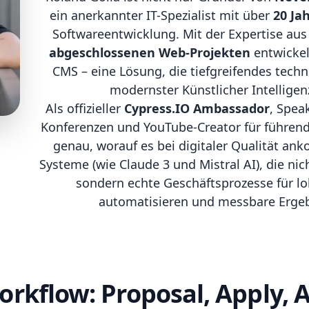
ein anerkannter IT-Spezialist mit über
20 Ja
Softwareentwicklung. Mit der Expertise au
abgeschlossenen Web-Projekten
entwickel
CMS – eine Lösung, die tiefgreifendes tec
modernster Künstlicher Intelligen
Als offizieller
Cypress.IO Ambassador
, Spea
Konferenzen und YouTube-Creator für führend
genau, worauf es bei digitaler Qualität ank
Systeme (wie Claude 3 und Mistral AI), die nic
sondern echte Geschäftsprozesse für lok
automatisieren und messbare Ergebn
kflow: Proposal, Apply, A