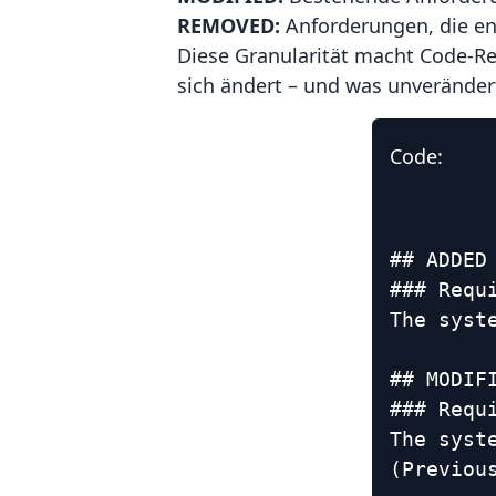
REMOVED:
Anforderungen, die en
Diese Granularität macht Code-Re
sich ändert – und was unverändert
Code:
## ADDED 
### Requ
The syst
## MODIFI
### Requi
The syst
(Previous