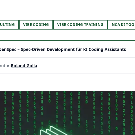
ULTING
VIBE CODING
VIBE CODING TRAINING
NCA KI TOO
enSpec – Spec-Driven Development für KI Coding Assistants
Autor:
Roland Golla