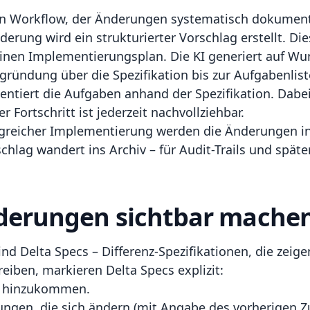
en Workflow, der Änderungen systematisch dokument
erung wird ein strukturierter Vorschlag erstellt. Dies
inen Implementierungsplan. Die KI generiert auf Wu
ündung über die Spezifikation bis zur Aufgabenlist
ntiert die Aufgaben anhand der Spezifikation. Dabei 
r Fortschritt ist jederzeit nachvollziehbar.
greicher Implementierung werden die Änderungen in 
ag wandert ins Archiv – für Audit-Trails und später
nderungen sichtbar mache
 Delta Specs – Differenz-Spezifikationen, die zeigen
eiben, markieren Delta Specs explizit:
e hinzukommen.
gen, die sich ändern (mit Angabe des vorherigen Z