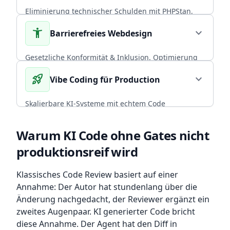
Eliminierung technischer Schulden mit PHPStan,
Rector PHP und PHPUnit. Über 20 Jahre
accessibility_new
expand_more
Barrierefreies Webdesign
Praxiserfahrung in skalierbaren Backends.
CORE EXPERTISE
Gesetzliche Konformität & Inklusion. Optimierung
von Performance und Conversion durch radikal
rocket_launch
expand_more
Vibe Coding für Production
arrow_forward
Diesen Service wählen
nutzerzentriertes, universelles Design.
BFSG COMPLIANT
Skalierbare KI-Systeme mit echtem Code
Ownership. CI/CD, Backup-Strategien und
arrow_forward
Diesen Service wählen
Infrastruktur, die mit deinem Team wächst.
Warum KI Code ohne Gates nicht
produktionsreif wird
ENTERPRISE READY
arrow_forward
Diesen Service wählen
Klassisches Code Review basiert auf einer
Annahme: Der Autor hat stundenlang über die
Änderung nachgedacht, der Reviewer ergänzt ein
zweites Augenpaar. KI generierter Code bricht
diese Annahme. Der Agent hat den Diff in