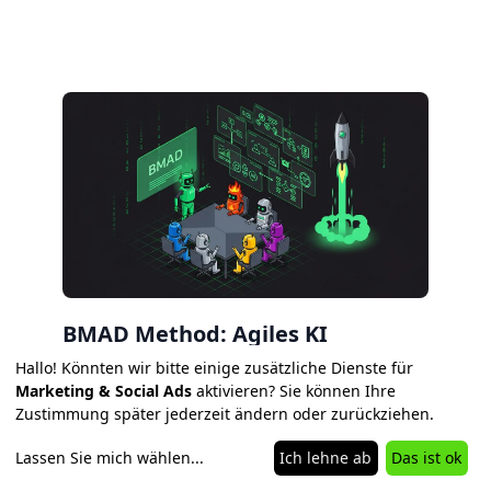
BMAD Method: Agiles KI
Framework für Entwicklung 2026
Hallo! Könnten wir bitte einige zusätzliche Dienste für
Marketing & Social Ads
aktivieren? Sie können Ihre
BMAD strukturiert KI Coding von der Analyse bis
Zustimmung später jederzeit ändern oder zurückziehen.
zum Deployment. 6 Default Agents, 4 Phasen,
Quick Flow für kleine Tasks. 42k GitHub Stars,
Lassen Sie mich wählen
...
Ich lehne ab
Das ist ok
Open Source.