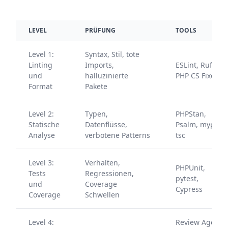
LEVEL
PRÜFUNG
TOOLS
Level 1:
Syntax, Stil, tote
Linting
Imports,
ESLint, Ruff,
und
halluzinierte
PHP CS Fixer
Format
Pakete
Level 2:
Typen,
PHPStan,
Statische
Datenflüsse,
Psalm, mypy,
Analyse
verbotene Patterns
tsc
Level 3:
Verhalten,
PHPUnit,
Tests
Regressionen,
pytest,
und
Coverage
Cypress
Coverage
Schwellen
Level 4:
Review Agent