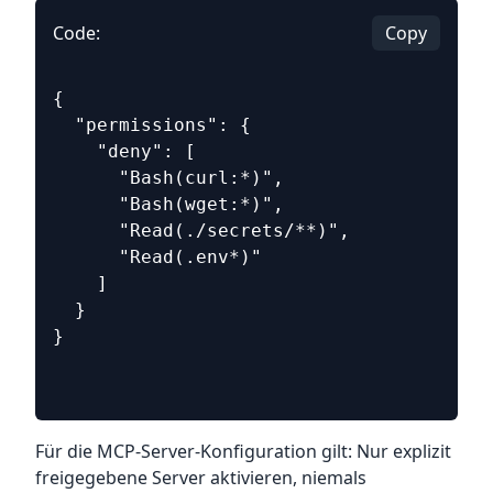
Code:
Copy
{
  "permissions": {
    "deny": [
      "Bash(curl:*)",
      "Bash(wget:*)",
      "Read(./secrets/**)",
      "Read(.env*)"
    ]
  }
}
Für die MCP-Server-Konfiguration gilt: Nur explizit
freigegebene Server aktivieren, niemals