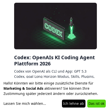
Codex: OpenAIs KI Coding Agent
Plattform 2026
Codex von OpenAI als CLI und App: GPT 5.3
Codex, goal Long Horizon Modus, Skills, Plugins,
Computer Use. NCA bewertet die Plattform
Hallo! Könnten wir bitte einige zusätzliche Dienste für
editorial und kritisch.
Marketing & Social Ads
aktivieren? Sie können Ihre
Zustimmung später jederzeit ändern oder zurückziehen.
Lassen Sie mich wählen
...
Ich lehne ab
Das ist ok