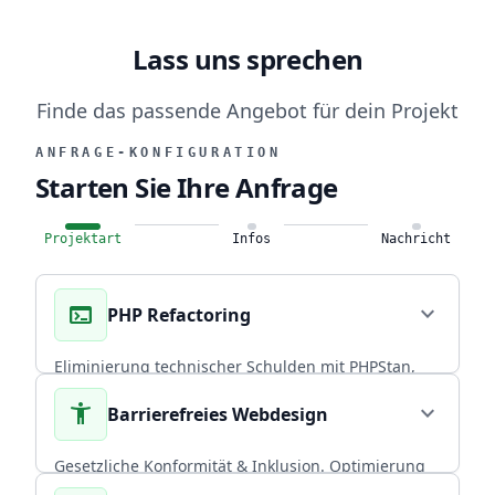
Lass uns sprechen
Finde das passende Angebot für dein Projekt
ANFRAGE-KONFIGURATION
Starten Sie Ihre Anfrage
Projektart
Infos
Nachricht
terminal
expand_more
PHP Refactoring
Eliminierung technischer Schulden mit PHPStan,
Rector PHP und PHPUnit. Über 20 Jahre
accessibility_new
expand_more
Barrierefreies Webdesign
Praxiserfahrung in skalierbaren Backends.
CORE EXPERTISE
Gesetzliche Konformität & Inklusion. Optimierung
von Performance und Conversion durch radikal