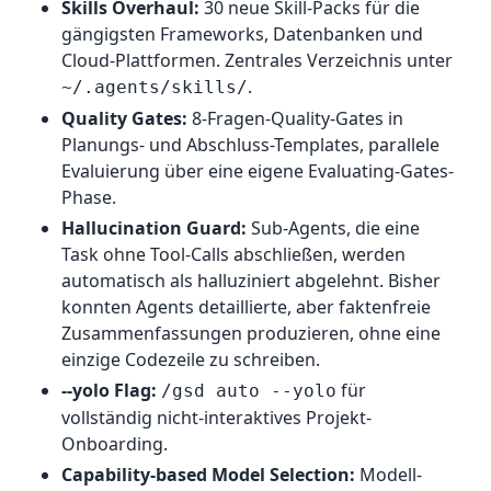
Skills Overhaul:
30 neue Skill-Packs für die
gängigsten Frameworks, Datenbanken und
Cloud-Plattformen. Zentrales Verzeichnis unter
.
~/.agents/skills/
Quality Gates:
8-Fragen-Quality-Gates in
Planungs- und Abschluss-Templates, parallele
Evaluierung über eine eigene Evaluating-Gates-
Phase.
Hallucination Guard:
Sub-Agents, die eine
Task ohne Tool-Calls abschließen, werden
automatisch als halluziniert abgelehnt. Bisher
konnten Agents detaillierte, aber faktenfreie
Zusammenfassungen produzieren, ohne eine
einzige Codezeile zu schreiben.
--yolo Flag:
für
/gsd auto --yolo
vollständig nicht-interaktives Projekt-
Onboarding.
Capability-based Model Selection:
Modell-