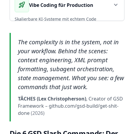
rocket_launch
expand_more
Vibe Coding für Production
arrow_forward
Diesen Service wählen
nutzerzentriertes, universelles Design.
BFSG COMPLIANT
Skalierbare KI-Systeme mit echtem Code
Ownership. CI/CD, Backup-Strategien und
arrow_forward
Diesen Service wählen
Infrastruktur, die mit deinem Team wächst.
The complexity is in the system, not in
ENTERPRISE READY
your workflow. Behind the scenes:
arrow_forward
context engineering, XML prompt
Diesen Service wählen
formatting, subagent orchestration,
state management. What you see: a few
commands that just work.
TÂCHES (Lex Christopherson)
, Creator of GSD
Framework
– github.com/gsd-build/get-shit-
done
(2026)
Die 6 GSD Slash Commands: Der