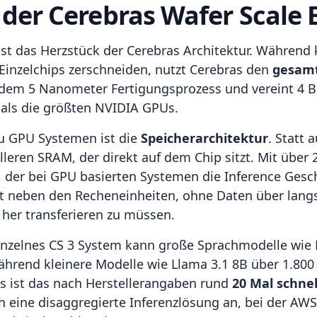
 der Cerebras Wafer Scale 
ist das Herzstück der Cerebras Architektur. Während 
 Einzelchips zerschneiden, nutzt Cerebras den
gesamt
 dem 5 Nanometer Fertigungsprozess und vereint 4 Bi
t als die größten NVIDIA GPUs.
zu GPU Systemen ist die
Speicherarchitektur
. Statt
leren SRAM, der direkt auf dem Chip sitzt. Mit über
 der bei GPU basierten Systemen die Inference Gesch
ekt neben den Recheneinheiten, ohne Daten über la
her transferieren zu müssen.
 einzelnes CS 3 System kann große Sprachmodelle wie
ährend kleinere Modelle wie Llama 3.1 8B über 1.800
s ist das nach Herstellerangaben rund
20 Mal schnel
ine disaggregierte Inferenzlösung an, bei der AWS