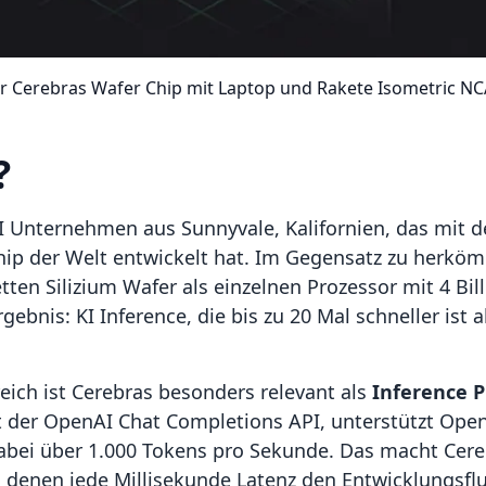
r Cerebras Wafer Chip mit Laptop und Rakete Isometric NC
?
KI Unternehmen aus Sunnyvale, Kalifornien, das mit
hip der Welt entwickelt hat. Im Gegensatz zu herkö
en Silizium Wafer als einzelnen Prozessor mit 4 Bil
ebnis: KI Inference, die bis zu 20 Mal schneller ist 
eich ist Cerebras besonders relevant als
Inference P
it der OpenAI Chat Completions API, unterstützt Ope
bei über 1.000 Tokens pro Sekunde. Das macht Cereb
 denen jede Millisekunde Latenz den Entwicklungsflu