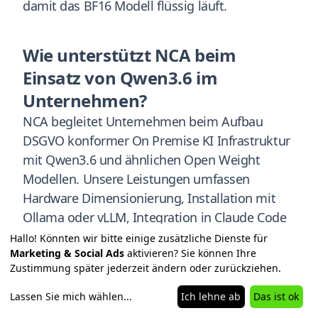
damit das BF16 Modell flüssig läuft.
Wie unterstützt NCA beim
Einsatz von Qwen3.6 im
Unternehmen?
NCA begleitet Unternehmen beim Aufbau
DSGVO konformer On Premise KI Infrastruktur
mit Qwen3.6 und ähnlichen Open Weight
Modellen. Unsere Leistungen umfassen
Hardware Dimensionierung, Installation mit
Ollama oder vLLM, Integration in Claude Code
und OpenClaw Workflows sowie Vibe Coding
Hallo! Könnten wir bitte einige zusätzliche Dienste für
Marketing & Social Ads
aktivieren? Sie können Ihre
Consulting für Entwickler Teams. Erstberatung
Zustimmung später jederzeit ändern oder zurückziehen.
kostenlos unter roland@nevercodealone.de.
Lassen Sie mich wählen
...
Ich lehne ab
Das ist ok