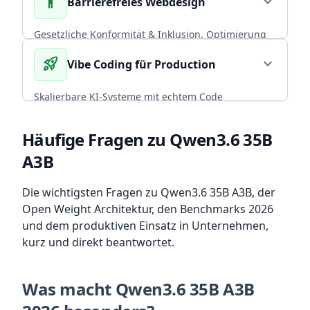
accessibility_new
expand_more
Barrierefreies Webdesign
Praxiserfahrung in skalierbaren Backends.
CORE EXPERTISE
Gesetzliche Konformität & Inklusion. Optimierung
von Performance und Conversion durch radikal
rocket_launch
expand_more
Vibe Coding für Production
arrow_forward
Diesen Service wählen
nutzerzentriertes, universelles Design.
BFSG COMPLIANT
Skalierbare KI-Systeme mit echtem Code
Ownership. CI/CD, Backup-Strategien und
arrow_forward
Diesen Service wählen
Infrastruktur, die mit deinem Team wächst.
Häufige Fragen zu Qwen3.6 35B
A3B
ENTERPRISE READY
arrow_forward
Diesen Service wählen
Die wichtigsten Fragen zu Qwen3.6 35B A3B, der
Open Weight Architektur, den Benchmarks 2026
und dem produktiven Einsatz in Unternehmen,
kurz und direkt beantwortet.
Was macht Qwen3.6 35B A3B