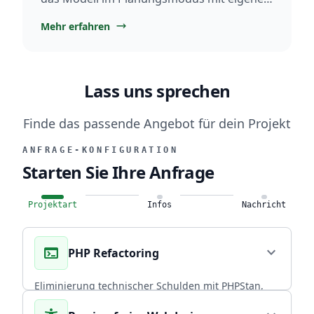
AGENTS.md ein.
Mehr erfahren
Lass uns sprechen
Finde das passende Angebot für dein Projekt
ANFRAGE-KONFIGURATION
Starten Sie Ihre Anfrage
Projektart
Infos
Nachricht
terminal
expand_more
PHP Refactoring
Eliminierung technischer Schulden mit PHPStan,
Rector PHP und PHPUnit. Über 20 Jahre