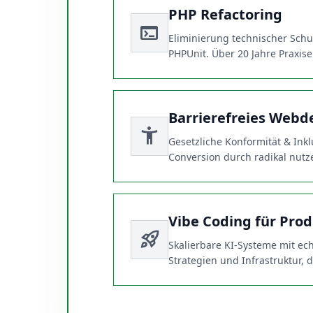
PHP Refactoring
terminal
Eliminierung technischer Schu
PHPUnit. Über 20 Jahre Praxis
Barrierefreies Webd
accessibility_new
Gesetzliche Konformität & Ink
Conversion durch radikal nutze
Vibe Coding für Prod
rocket_launch
Skalierbare KI-Systeme mit e
Strategien und Infrastruktur,