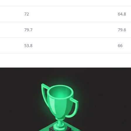
72
64.8
79.7
79.6
53.8
66