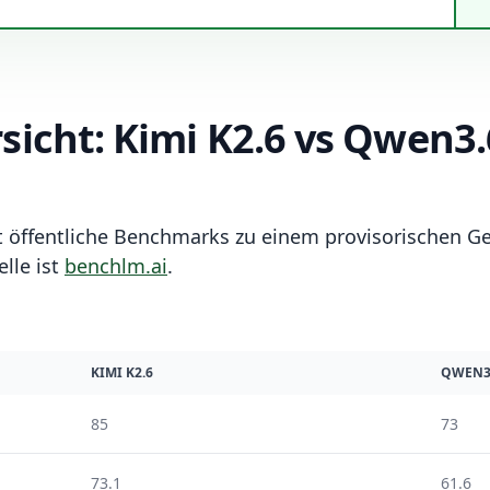
cht: Kimi K2.6 vs Qwen3.
t öffentliche Benchmarks zu einem provisorischen G
lle ist
benchlm.ai
.
KIMI K2.6
QWEN3.
85
73
73.1
61.6