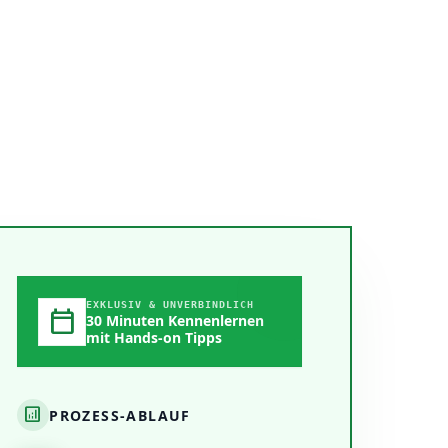
EXKLUSIV & UNVERBINDLICH
calendar_today
30 Minuten Kennenlernen
mit Hands-on Tipps
analytics
PROZESS-ABLAUF