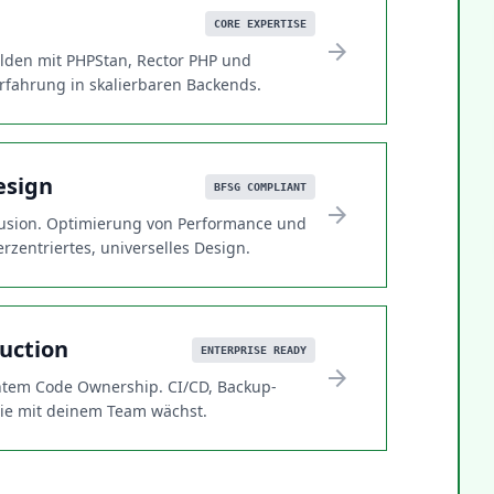
CORE EXPERTISE
arrow_forward
lden mit PHPStan, Rector PHP und
erfahrung in skalierbaren Backends.
esign
BFSG COMPLIANT
arrow_forward
lusion. Optimierung von Performance und
rzentriertes, universelles Design.
uction
ENTERPRISE READY
arrow_forward
chtem Code Ownership. CI/CD, Backup-
 die mit deinem Team wächst.