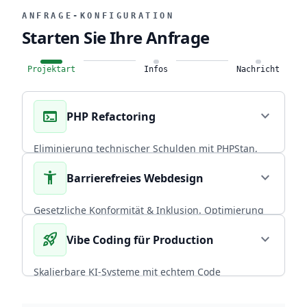
ANFRAGE-KONFIGURATION
Starten Sie Ihre Anfrage
Projektart
Infos
Nachricht
terminal
expand_more
PHP Refactoring
Eliminierung technischer Schulden mit PHPStan,
Rector PHP und PHPUnit. Über 20 Jahre
accessibility_new
expand_more
Barrierefreies Webdesign
Praxiserfahrung in skalierbaren Backends.
CORE EXPERTISE
Gesetzliche Konformität & Inklusion. Optimierung
von Performance und Conversion durch radikal
rocket_launch
expand_more
Vibe Coding für Production
arrow_forward
Diesen Service wählen
nutzerzentriertes, universelles Design.
BFSG COMPLIANT
Skalierbare KI-Systeme mit echtem Code
Ownership. CI/CD, Backup-Strategien und
arrow_forward
Diesen Service wählen
Infrastruktur, die mit deinem Team wächst.