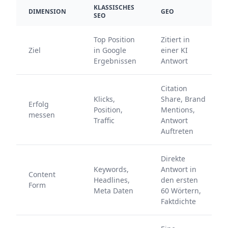
KLASSISCHES
DIMENSION
GEO
SEO
ENTERPRISE READY
Top Position
Zitiert in
arrow_forward
Diesen Service wählen
Ziel
in Google
einer KI
Ergebnissen
Antwort
Citation
Klicks,
Share, Brand
Erfolg
Position,
Mentions,
messen
Traffic
Antwort
Auftreten
Direkte
Keywords,
Antwort in
Content
Headlines,
den ersten
Form
Meta Daten
60 Wörtern,
Faktdichte