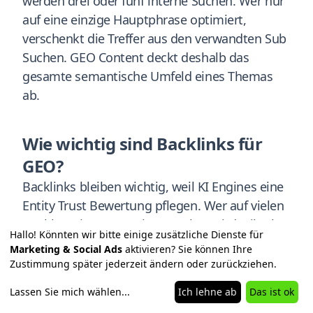
werden drei oder fünf interne Suchen. Wer nur
auf eine einzige Hauptphrase optimiert,
verschenkt die Treffer aus den verwandten Sub
Suchen. GEO Content deckt deshalb das
gesamte semantische Umfeld eines Themas
ab.
Wie wichtig sind Backlinks für
GEO?
Backlinks bleiben wichtig, weil KI Engines eine
Entity Trust Bewertung pflegen. Wer auf vielen
unabhängigen Domains erwähnt wird, gilt als
Hallo! Könnten wir bitte einige zusätzliche Dienste für
autoritativ. Reine Eigen Werbung auf der
Marketing & Social Ads
aktivieren? Sie können Ihre
eigenen Seite reicht nicht. Pressemeldungen,
Zustimmung später jederzeit ändern oder zurückziehen.
Branchenverzeichnisse, Gastartikel und echte
Lassen Sie mich wählen
...
Ich lehne ab
Das ist ok
Earned Media bauen die Autorität auf, die