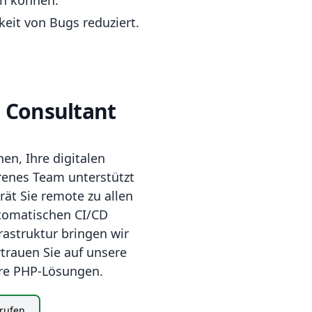
n können.
eit von Bugs reduziert.
P Consultant
en, Ihre digitalen
renes Team unterstützt
ät Sie remote zu allen
tomatischen CI/CD
astruktur bringen wir
rtrauen Sie auf unsere
are PHP-Lösungen.
rufen