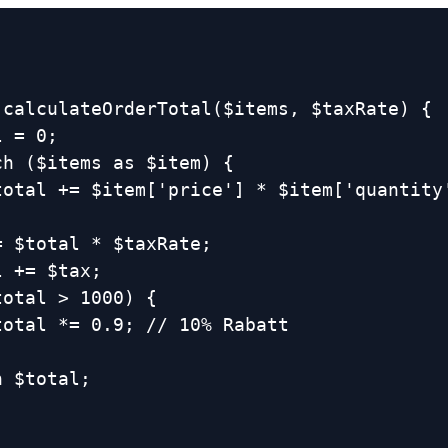
 calculateOrderTotal($items, $taxRate) {
l = 0;
ch ($items as $item) {
total += $item['price'] * $item['quantity
= $total * $taxRate;
l += $tax;
total > 1000) {
total *= 0.9; // 10% Rabatt
n $total;