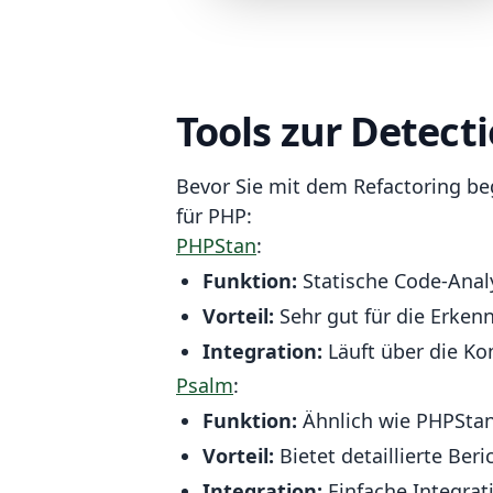
Tools zur Detect
Bevor Sie mit dem Refactoring beg
für PHP:
PHPStan
:
Funktion:
Statische Code-Analy
Vorteil:
Sehr gut für die Erken
Integration:
Läuft über die Ko
Psalm
:
Funktion:
Ähnlich wie PHPStan,
Vorteil:
Bietet detaillierte Ber
Integration:
Einfache Integrat