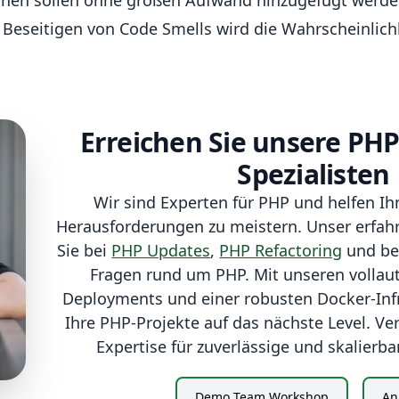
nen sollen ohne großen Aufwand hinzugefügt werde
Beseitigen von Code Smells wird die Wahrscheinlichk
Erreichen Sie unsere PH
Spezialisten
Wir sind Experten für PHP und helfen Ihn
Herausforderungen zu meistern. Unser erfah
Sie bei
PHP Updates
,
PHP Refactoring
und ber
Fragen rund um PHP. Mit unseren vollau
Deployments und einer robusten Docker-Infr
Ihre PHP-Projekte auf das nächste Level. Ve
Expertise für zuverlässige und skalierb
Demo Team Workshop
An