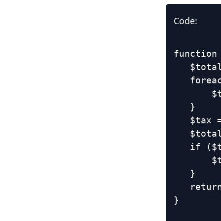
Code:
function
   $tota
   forea
       $
   }
   $tax 
   $tota
   if ($
       $
   }
   retur
}