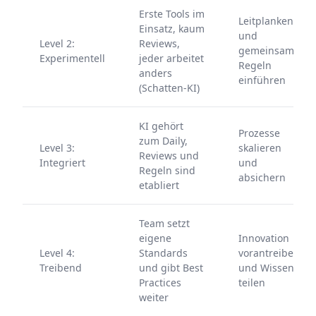
Erste Tools im
Leitplanken
Einsatz, kaum
und
Level 2:
Reviews,
gemeinsame
Experimentell
jeder arbeitet
Regeln
anders
einführen
(Schatten-KI)
KI gehört
Prozesse
zum Daily,
Level 3:
skalieren
Reviews und
Integriert
und
Regeln sind
absichern
etabliert
Team setzt
eigene
Innovation
Level 4:
Standards
vorantreiben
Treibend
und gibt Best
und Wissen
Practices
teilen
weiter