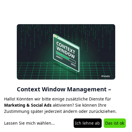
Context Window Management –
Warum KI-Agenten nach 20
Hallo! Könnten wir bitte einige zusätzliche Dienste für
Minuten schlechter werden
Marketing & Social Ads
aktivieren? Sie können Ihre
Zustimmung später jederzeit ändern oder zurückziehen.
Warum KI-Agenten nach 20 Minuten schlechter
werden und wie du mit Compaction, Subagents
Lassen Sie mich wählen
...
Ich lehne ab
Das ist ok
und Token-Budget gegensteuern kannst.