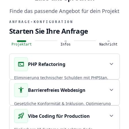
Finde das passende Angebot für dein Projekt
ANFRAGE-KONFIGURATION
Starten Sie Ihre Anfrage
Projektart
Infos
Nachricht
terminal
expand_more
PHP Refactoring
Eliminierung technischer Schulden mit PHPStan,
Rector PHP und PHPUnit. Über 20 Jahre
accessibility_new
expand_more
Barrierefreies Webdesign
Praxiserfahrung in skalierbaren Backends.
CORE EXPERTISE
Gesetzliche Konformität & Inklusion. Optimierung
von Performance und Conversion durch radikal
rocket_launch
expand_more
Vibe Coding für Production
arrow_forward
Diesen Service wählen
nutzerzentriertes, universelles Design.
BFSG COMPLIANT