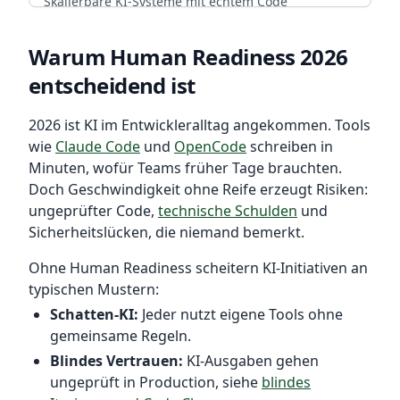
Skalierbare KI-Systeme mit echtem Code
Ownership. CI/CD, Backup-Strategien und
arrow_forward
Diesen Service wählen
Infrastruktur, die mit deinem Team wächst.
Warum Human Readiness 2026
entscheidend ist
ENTERPRISE READY
arrow_forward
Diesen Service wählen
2026 ist KI im Entwickleralltag angekommen. Tools
wie
Claude Code
und
OpenCode
schreiben in
Minuten, wofür Teams früher Tage brauchten.
Doch Geschwindigkeit ohne Reife erzeugt Risiken:
ungeprüfter Code,
technische Schulden
und
Sicherheitslücken, die niemand bemerkt.
Ohne Human Readiness scheitern KI-Initiativen an
typischen Mustern:
Schatten-KI:
Jeder nutzt eigene Tools ohne
gemeinsame Regeln.
Blindes Vertrauen:
KI-Ausgaben gehen
ungeprüft in Production, siehe
blindes