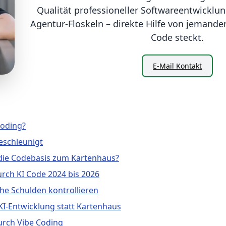
Qualität professioneller Softwareentwicklung
Agentur-Floskeln – direkte Hilfe von jemandem
Code steckt.
E-Mail Kontakt
Coding?
eschleunigt
die Codebasis zum Kartenhaus?
rch KI Code 2024 bis 2026
he Schulden kontrollieren
KI-Entwicklung statt Kartenhaus
urch Vibe Coding