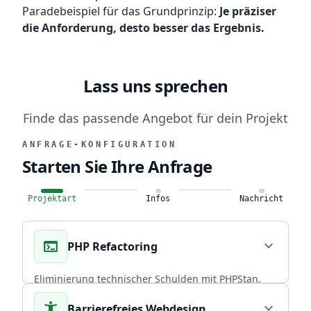
Paradebeispiel für das Grundprinzip:
Je präziser
die Anforderung, desto besser das Ergebnis.
Lass uns sprechen
Finde das passende Angebot für dein Projekt
ANFRAGE-KONFIGURATION
Starten Sie Ihre Anfrage
Projektart
Infos
Nachricht
terminal
expand_more
PHP Refactoring
Eliminierung technischer Schulden mit PHPStan,
Rector PHP und PHPUnit. Über 20 Jahre
accessibility_new
expand_more
Barrierefreies Webdesign
Praxiserfahrung in skalierbaren Backends.