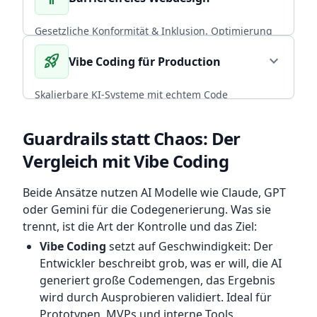
CORE EXPERTISE
Gesetzliche Konformität & Inklusion. Optimierung
von Performance und Conversion durch radikal
rocket_launch
expand_more
Vibe Coding für Production
arrow_forward
Diesen Service wählen
nutzerzentriertes, universelles Design.
BFSG COMPLIANT
Skalierbare KI-Systeme mit echtem Code
Ownership. CI/CD, Backup-Strategien und
arrow_forward
Diesen Service wählen
Infrastruktur, die mit deinem Team wächst.
Guardrails statt Chaos: Der
Vergleich mit Vibe Coding
ENTERPRISE READY
arrow_forward
Diesen Service wählen
Beide Ansätze nutzen AI Modelle wie Claude, GPT
oder Gemini für die Codegenerierung. Was sie
trennt, ist die Art der Kontrolle und das Ziel:
Vibe Coding
setzt auf Geschwindigkeit: Der
Entwickler beschreibt grob, was er will, die AI
generiert große Codemengen, das Ergebnis
wird durch Ausprobieren validiert. Ideal für
Prototypen, MVPs und interne Tools.