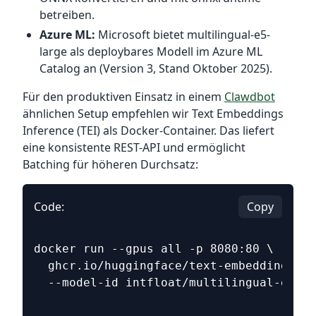
betreiben.
Azure ML:
Microsoft bietet multilingual-e5-
large als deploybares Modell im Azure ML
Catalog an (Version 3, Stand Oktober 2025).
Für den produktiven Einsatz in einem
Clawdbot
ähnlichen Setup empfehlen wir Text Embeddings
Inference (TEI) als Docker-Container. Das liefert
eine konsistente REST-API und ermöglicht
Batching für höheren Durchsatz:
Code:
Copy
docker run --gpus all -p 8080:80 \
  ghcr.io/huggingface/text-embeddings-in
  --model-id intfloat/multilingual-e5-la