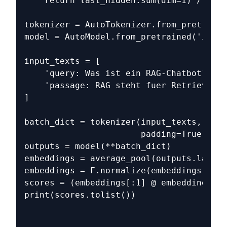
    return last_hidden.sum(dim=1) / atte
tokenizer = AutoTokenizer.from_pretraine
model = AutoModel.from_pretrained('intfl
input_texts = [
    'query: Was ist ein RAG-Chatbot?',
    'passage: RAG steht fuer Retrieval A
]
batch_dict = tokenizer(input_texts, max_
                       padding=True, tru
outputs = model(**batch_dict)
embeddings = average_pool(outputs.last_h
embeddings = F.normalize(embeddings, p=2
scores = (embeddings[:1] @ embeddings[1:
print(scores.tolist())