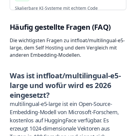
BFSG COMPLIANT
Skalierbare KI-Systeme mit echtem Code
Ownership. CI/CD, Backup-Strategien und
arrow_forward
Diesen Service wählen
Infrastruktur, die mit deinem Team wächst.
Häufig gestellte Fragen (FAQ)
ENTERPRISE READY
Die wichtigsten Fragen zu intfloat/multilingual-e5-
large, dem Self Hosting und dem Vergleich mit
arrow_forward
Diesen Service wählen
anderen Embedding-Modellen.
Was ist intfloat/multilingual-e5-
large und wofür wird es 2026
eingesetzt?
multilingual-e5-large ist ein Open-Source-
Embedding-Modell von Microsoft-Forschern,
kostenlos auf HuggingFace verfügbar. Es
erzeugt 1024-dimensionale Vektoren aus