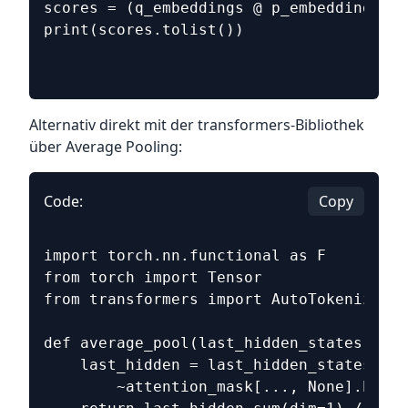
scores = (q_embeddings @ p_embeddings.T)
print(scores.tolist())
Alternativ direkt mit der transformers-Bibliothek
über Average Pooling:
Code:
Copy
import torch.nn.functional as F
from torch import Tensor
from transformers import AutoTokenizer, 
def average_pool(last_hidden_states: Ten
    last_hidden = last_hidden_states.mas
        ~attention_mask[..., None].bool(