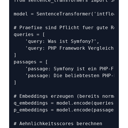
from sentence_transformers import Senten
model = SentenceTransformer('intfloat/mu
# Praefixe sind Pflicht fuer gute Retrie
queries = [
    'query: Was ist Symfony?',
    'query: PHP Framework Vergleich 2026
]
passages = [
    'passage: Symfony ist ein PHP-Framew
    'passage: Die beliebtesten PHP-Frame
]
# Embeddings erzeugen (bereits normalisi
q_embeddings = model.encode(queries, nor
p_embeddings = model.encode(passages, no
# Aehnlichkeitsscores berechnen