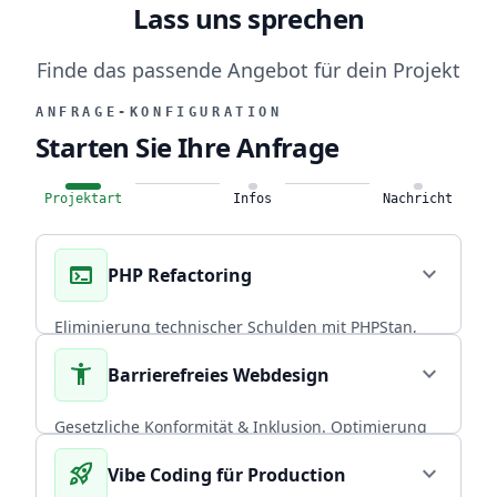
Lass uns sprechen
Finde das passende Angebot für dein Projekt
ANFRAGE-KONFIGURATION
Starten Sie Ihre Anfrage
Projektart
Infos
Nachricht
terminal
expand_more
PHP Refactoring
Eliminierung technischer Schulden mit PHPStan,
Rector PHP und PHPUnit. Über 20 Jahre
accessibility_new
expand_more
Barrierefreies Webdesign
Praxiserfahrung in skalierbaren Backends.
CORE EXPERTISE
Gesetzliche Konformität & Inklusion. Optimierung
von Performance und Conversion durch radikal
rocket_launch
expand_more
Vibe Coding für Production
arrow_forward
Diesen Service wählen
nutzerzentriertes, universelles Design.