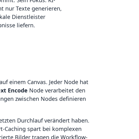
ommt. Sein Fokus: KI-
ht nur Texte generieren,
ale Dienstleister
isse liefern.
 auf einem Canvas. Jeder Node hat
ext Encode
Node verarbeitet den
ungen zwischen Nodes definieren
letzten Durchlauf verändert haben.
rt-Caching spart bei komplexen
ierte Bilder tragen die Workflow-