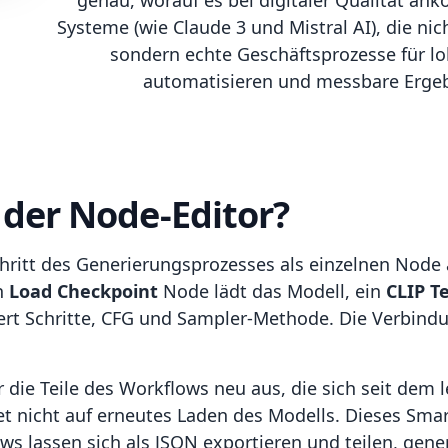
genau, worauf es bei digitaler Qualität ank
Systeme (wie Claude 3 und Mistral AI), die nic
sondern echte Geschäftsprozesse für lok
automatisieren und messbare Ergebn
 der Node-Editor?
chritt des Generierungsprozesses als einzelnen Node
n
Load Checkpoint
Node lädt das Modell, ein
CLIP T
rt Schritte, CFG und Sampler-Methode. Die Verbind
die Teile des Workflows neu aus, die sich seit dem 
t nicht auf erneutes Laden des Modells. Dieses Sma
ws lassen sich als JSON exportieren und teilen, gener