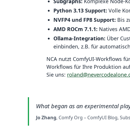
Subgraphs:
Komplexe Node-Kom
Python 3.13 Support:
Volle Ko
NVFP4 und FP8 Support:
Bis z
AMD ROCm 7.1.1:
Natives AMD 
Ollama-Integration:
Über Cus
einbinden, z.B. für automatis
NCA nutzt ComfyUI-Workflows für 
Workflows für Ihre Produktion a
Sie uns:
roland@nevercodealone.
What began as an experimental play
Jo Zhang
, Comfy Org
– ComfyUI Blog, Sub