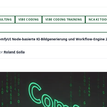
ULTING
VIBE CODING
VIBE CODING TRAINING
NCA KI TOO
omfyUI Node-basierte KI-Bildgenerierung und Workflow-Engine 
or:
Roland Golla