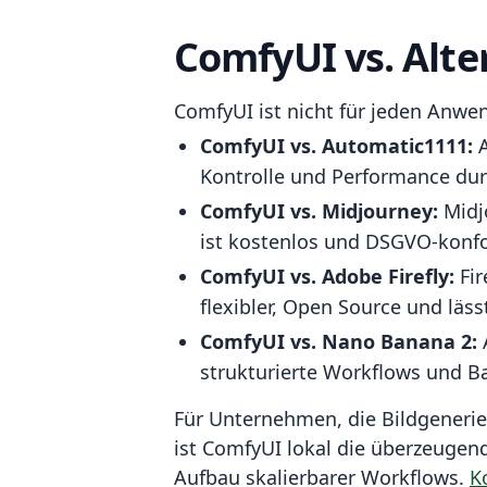
ComfyUI vs. Alte
ComfyUI ist nicht für jeden Anwend
ComfyUI vs. Automatic1111:
A
Kontrolle und Performance dur
ComfyUI vs. Midjourney:
Midjo
ist kostenlos und DSGVO-konf
ComfyUI vs. Adobe Firefly:
Fir
flexibler, Open Source und läss
ComfyUI vs. Nano Banana 2:
A
strukturierte Workflows und B
Für Unternehmen, die Bildgenerier
ist ComfyUI lokal die überzeugen
Aufbau skalierbarer Workflows.
K