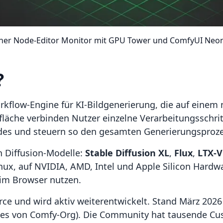
ner Node-Editor Monitor mit GPU Tower und ComfyUI Neon
?
kflow-Engine für KI-Bildgenerierung, die auf einem 
rfläche verbinden Nutzer einzelne Verarbeitungsschrit
odes und steuern so den gesamten Generierungsprozes
n Diffusion-Modelle:
Stable Diffusion XL
,
Flux
,
LTX-V
ux, auf NVIDIA, AMD, Intel und Apple Silicon Hardw
im Browser nutzen.
ce und wird aktiv weiterentwickelt. Stand März 2026 
ases von Comfy-Org). Die Community hat tausende Cu