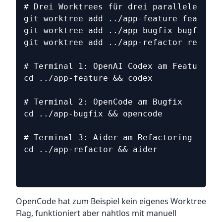
# Drei Worktrees für drei parallele Aufg
git worktree add ../app-feature feature-
git worktree add ../app-bugfix bugfix-br
git worktree add ../app-refactor refacto
# Terminal 1: OpenAI Codex am Feature
cd ../app-feature && codex
# Terminal 2: OpenCode am Bugfix
cd ../app-bugfix && opencode
# Terminal 3: Aider am Refactoring
cd ../app-refactor && aider
OpenCode hat zum Beispiel kein eigenes Worktree
Flag, funktioniert aber nahtlos mit manuell