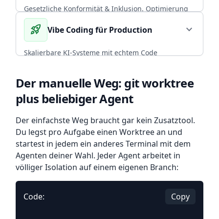
CORE EXPERTISE
Gesetzliche Konformität & Inklusion. Optimierung
von Performance und Conversion durch radikal
rocket_launch
expand_more
Vibe Coding für Production
arrow_forward
Diesen Service wählen
nutzerzentriertes, universelles Design.
BFSG COMPLIANT
Skalierbare KI-Systeme mit echtem Code
Ownership. CI/CD, Backup-Strategien und
arrow_forward
Diesen Service wählen
Infrastruktur, die mit deinem Team wächst.
Der manuelle Weg: git worktree
plus beliebiger Agent
ENTERPRISE READY
arrow_forward
Diesen Service wählen
Der einfachste Weg braucht gar kein Zusatztool.
Du legst pro Aufgabe einen Worktree an und
startest in jedem ein anderes Terminal mit dem
Agenten deiner Wahl. Jeder Agent arbeitet in
völliger Isolation auf einem eigenen Branch:
Code:
Copy