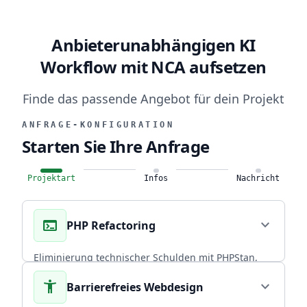
Anbieterunabhängigen KI
Workflow mit NCA aufsetzen
Finde das passende Angebot für dein Projekt
ANFRAGE-KONFIGURATION
Starten Sie Ihre Anfrage
Projektart
Infos
Nachricht
terminal
expand_more
PHP Refactoring
Eliminierung technischer Schulden mit PHPStan,
Rector PHP und PHPUnit. Über 20 Jahre
accessibility_new
expand_more
Barrierefreies Webdesign
Praxiserfahrung in skalierbaren Backends.