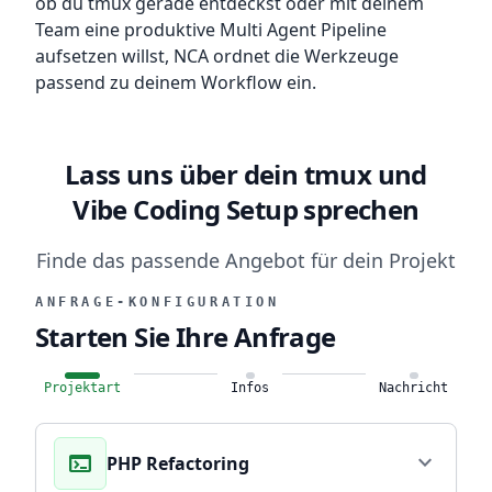
ob du tmux gerade entdeckst oder mit deinem
Team eine produktive Multi Agent Pipeline
aufsetzen willst, NCA ordnet die Werkzeuge
passend zu deinem Workflow ein.
Lass uns über dein tmux und
Vibe Coding Setup sprechen
Finde das passende Angebot für dein Projekt
ANFRAGE-KONFIGURATION
Starten Sie Ihre Anfrage
Projektart
Infos
Nachricht
terminal
expand_more
PHP Refactoring