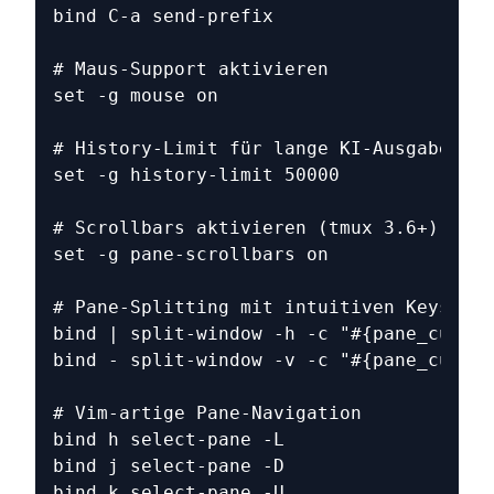
bind C-a send-prefix
# Maus-Support aktivieren
set -g mouse on
# History-Limit für lange KI-Ausgaben
set -g history-limit 50000
# Scrollbars aktivieren (tmux 3.6+)
set -g pane-scrollbars on
# Pane-Splitting mit intuitiven Keys
bind | split-window -h -c "#{pane_curren
bind - split-window -v -c "#{pane_curren
# Vim-artige Pane-Navigation
bind h select-pane -L
bind j select-pane -D
bind k select-pane -U