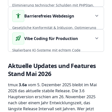
Eliminierung technischer Schulden mit PHPStan,
Rector PHP und PHPUnit. Über 20 Jahre
accessibility_new
expand_more
Barrierefreies Webdesign
Praxiserfahrung in skalierbaren Backends.
CORE EXPERTISE
Gesetzliche Konformität & Inklusion. Optimierung
von Performance und Conversion durch radikal
rocket_launch
expand_more
Vibe Coding für Production
arrow_forward
Diesen Service wählen
nutzerzentriertes, universelles Design.
BFSG COMPLIANT
Skalierbare KI-Systeme mit echtem Code
Ownership. CI/CD, Backup-Strategien und
arrow_forward
Diesen Service wählen
Infrastruktur, die mit deinem Team wächst.
Aktuelle Updates und Features
Stand Mai 2026
ENTERPRISE READY
arrow_forward
Diesen Service wählen
tmux
3.6a
vom 5. Dezember 2025 bleibt im Mai
2026 das aktuelle stabile Release. Die 3.6
Hauptversion erschien am 26. November 2025
nach über einem Jahr Entwicklungszeit, das
längste Release Intervall seit Jahren. Wer jetzt