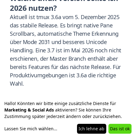
2026 nutzen?
Aktuell ist tmux 3.6a vom 5. Dezember 2025
das stabile Release. Es bringt native Pane
Scrollbars, automatische Theme Erkennung
über Mode 2031 und besseres Unicode
Handling. Eine 3.7 ist im Mai 2026 noch nicht
erschienen, der Master Branch enthält aber
bereits Features für das nächste Release. Für
Produktivumgebungen ist 3.6a die richtige
Wahl.
Lohnt sich tmux für Vibe Coding
Hallo! Könnten wir bitte einige zusätzliche Dienste für
Marketing & Social Ads
aktivieren? Sie können Ihre
2026 wirklich?
Zustimmung später jederzeit ändern oder zurückziehen.
Ja. Wer 2026 mit Claude Code, OpenCode oder
Lassen Sie mich wählen
...
Ich lehne ab
Das ist ok
Aider produktiv arbeiten will, kommt an tmux