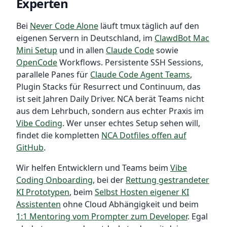
Experten
Bei
Never Code Alone
läuft tmux täglich auf den
eigenen Servern in Deutschland, im
ClawdBot Mac
Mini Setup
und in allen
Claude Code
sowie
OpenCode
Workflows. Persistente SSH Sessions,
parallele Panes für
Claude Code Agent Teams
,
Plugin Stacks für Resurrect und Continuum, das
ist seit Jahren Daily Driver. NCA berät Teams nicht
aus dem Lehrbuch, sondern aus echter Praxis im
Vibe Coding
. Wer unser echtes Setup sehen will,
findet die kompletten
NCA Dotfiles offen auf
GitHub
.
Wir helfen Entwicklern und Teams beim
Vibe
Coding Onboarding
, bei der
Rettung gestrandeter
KI Prototypen
, beim
Selbst Hosten eigener KI
Assistenten
ohne Cloud Abhängigkeit und beim
1:1 Mentoring vom Prompter zum Developer
. Egal