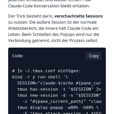
Claude-Code-Konversation bleibt erhalten.
Der Trick besteht darin,
verschachtelte Sessions
zu nutzen. Die äußere Session ist der normale
Arbeitsbereich, die innere hält Claude Code am
Leben. Beim Schließen des Popups wird nur die
Verbindung getrennt, nicht der Prozess selbst.
Code:
Copy
# In ~/.tmux.conf einfügen:
bind -r y run-shell '\
  SESSION="claude-$(echo #{pane_current_
  tmux has-session -t "$SESSION" 2>/dev/
  tmux new-session -d -s "$SESSION" \
    -c "#{pane_current_path}" "claude"; 
  tmux display-popup -w80% -h80% \
    -E "tmux attach-session -t $SESSION"