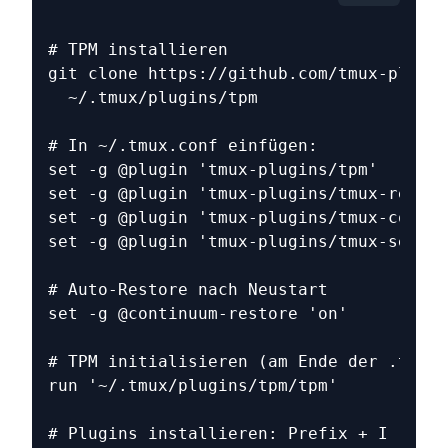
# TPM installieren
git clone https://github.com/tmux-plugin
  ~/.tmux/plugins/tpm
# In ~/.tmux.conf einfügen:
set -g @plugin 'tmux-plugins/tpm'
set -g @plugin 'tmux-plugins/tmux-resurr
set -g @plugin 'tmux-plugins/tmux-contin
set -g @plugin 'tmux-plugins/tmux-sensib
# Auto-Restore nach Neustart
set -g @continuum-restore 'on'
# TPM initialisieren (am Ende der .tmux.
run '~/.tmux/plugins/tpm/tpm'
# Plugins installieren: Prefix + I