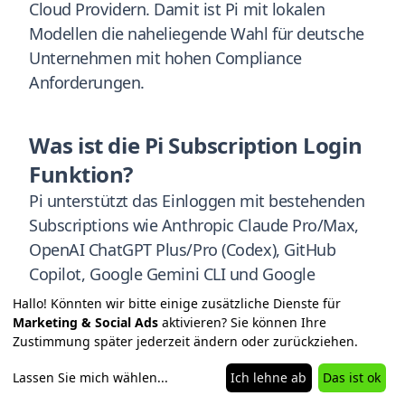
Cloud Providern. Damit ist Pi mit lokalen
Modellen die naheliegende Wahl für deutsche
Unternehmen mit hohen Compliance
Anforderungen.
Was ist die Pi Subscription Login
Funktion?
Pi unterstützt das Einloggen mit bestehenden
Subscriptions wie Anthropic Claude Pro/Max,
OpenAI ChatGPT Plus/Pro (Codex), GitHub
Copilot, Google Gemini CLI und Google
Antigravity. Der Vorteil: Wer bereits zahlt, muss
Hallo! Könnten wir bitte einige zusätzliche Dienste für
keinen zusätzlichen API Key kaufen, sondern
Marketing & Social Ads
aktivieren? Sie können Ihre
Zustimmung später jederzeit ändern oder zurückziehen.
nutzt die vorhandene Subscription direkt aus
dem Terminal.
Lassen Sie mich wählen
...
Ich lehne ab
Das ist ok