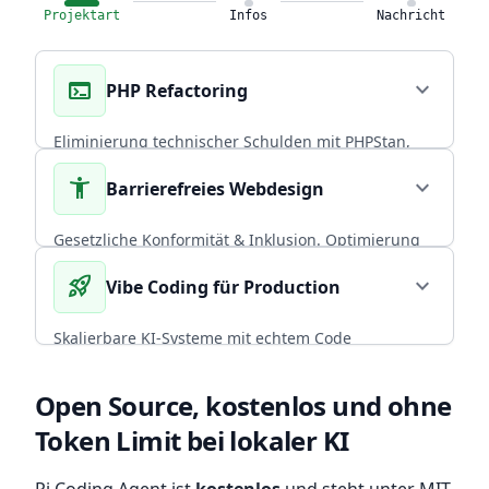
Projektart
Infos
Nachricht
terminal
expand_more
PHP Refactoring
Eliminierung technischer Schulden mit PHPStan,
Rector PHP und PHPUnit. Über 20 Jahre
accessibility_new
expand_more
Barrierefreies Webdesign
Praxiserfahrung in skalierbaren Backends.
CORE EXPERTISE
Gesetzliche Konformität & Inklusion. Optimierung
von Performance und Conversion durch radikal
rocket_launch
expand_more
Vibe Coding für Production
arrow_forward
Diesen Service wählen
nutzerzentriertes, universelles Design.
BFSG COMPLIANT
Skalierbare KI-Systeme mit echtem Code
Ownership. CI/CD, Backup-Strategien und
arrow_forward
Diesen Service wählen
Infrastruktur, die mit deinem Team wächst.
Open Source, kostenlos und ohne
Token Limit bei lokaler KI
ENTERPRISE READY
arrow_forward
Diesen Service wählen