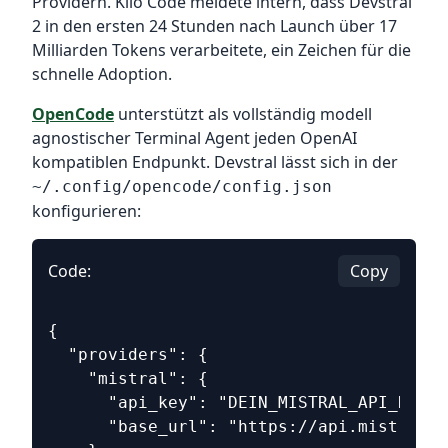
Providern. Kilo Code meldete intern, dass Devstral
2 in den ersten 24 Stunden nach Launch über 17
Milliarden Tokens verarbeitete, ein Zeichen für die
schnelle Adoption.
OpenCode
unterstützt als vollständig modell
agnostischer Terminal Agent jeden OpenAI
kompatiblen Endpunkt. Devstral lässt sich in der
~/.config/opencode/config.json
konfigurieren:
Code:
Copy
{
  "providers": {
    "mistral": {
      "api_key": "DEIN_MISTRAL_API_KEY",
      "base_url": "https://api.mistral.a