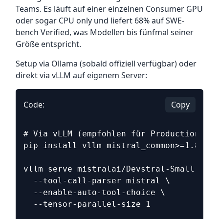
Teams. Es läuft auf einer einzelnen Consumer GPU
oder sogar CPU only und liefert 68% auf SWE-
bench Verified, was Modellen bis fünfmal seiner
Größe entspricht.
Setup via Ollama (sobald offiziell verfügbar) oder
direkt via vLLM auf eigenem Server:
Code:
Copy
# Via vLLM (empfohlen für Production)
pip install vllm mistral_common>=1.8.6
vllm serve mistralai/Devstral-Small-2-25
  --tool-call-parser mistral \
  --enable-auto-tool-choice \
  --tensor-parallel-size 1