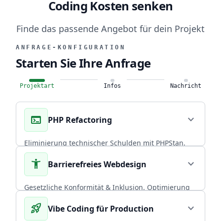
Coding Kosten senken
Finde das passende Angebot für dein Projekt
ANFRAGE-KONFIGURATION
Starten Sie Ihre Anfrage
Projektart
Infos
Nachricht
terminal
expand_more
PHP Refactoring
Eliminierung technischer Schulden mit PHPStan,
Rector PHP und PHPUnit. Über 20 Jahre
accessibility_new
expand_more
Barrierefreies Webdesign
Praxiserfahrung in skalierbaren Backends.
CORE EXPERTISE
Gesetzliche Konformität & Inklusion. Optimierung
von Performance und Conversion durch radikal
rocket_launch
expand_more
Vibe Coding für Production
arrow_forward
Diesen Service wählen
nutzerzentriertes, universelles Design.