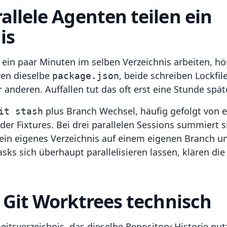
allele Agenten teilen ein
is
 ein paar Minuten im selben Verzeichnis arbeiten, hör
eren dieselbe
, beide schreiben Lockfi
package.json
r anderen. Auffallen tut das oft erst eine Stunde spät
plus Branch Wechsel, häufig gefolgt von e
it stash
r Fixtures. Bei drei parallelen Sessions summiert si
in eigenes Verzeichnis auf einem eigenen Branch u
ks sich überhaupt parallelisieren lassen, klären di
 Git Worktrees technisch
beitsverzeichnis, das dieselbe Repository Historie nu