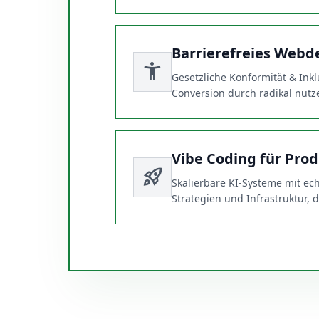
Barrierefreies Webd
accessibility_new
Gesetzliche Konformität & Ink
Conversion durch radikal nutze
Vibe Coding für Prod
rocket_launch
Skalierbare KI-Systeme mit e
Strategien und Infrastruktur,