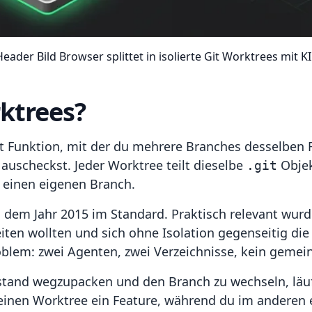
eader Bild Browser splittet in isolierte Git Worktrees mit K
ktrees?
it Funktion, mit der du mehrere Branches desselben Re
auscheckst. Jeder Worktree teilt dieselbe
Objek
.git
 einen eigenen Branch.
us dem Jahr 2015 im Standard. Praktisch relevant wur
eiten wollten und sich ohne Isolation gegenseitig di
blem: zwei Agenten, zwei Verzeichnisse, kein gemei
tand wegzupacken und den Branch zu wechseln, läuf
 einen Worktree ein Feature, während du im anderen e