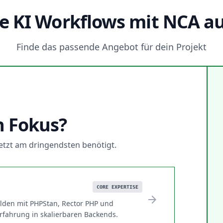
le KI Workflows mit NCA a
Finde das passende Angebot für dein Projekt
N
n Fokus?
 jetzt am dringendsten benötigt.
CORE EXPERTISE
arrow_forward
lden mit PHPStan, Rector PHP und
erfahrung in skalierbaren Backends.