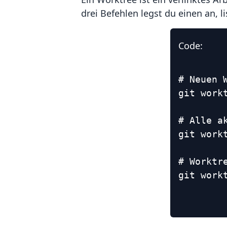
drei Befehlen legst du einen an, li
Code:
# Neuen 
git work
# Alle a
git work
# Worktr
git work