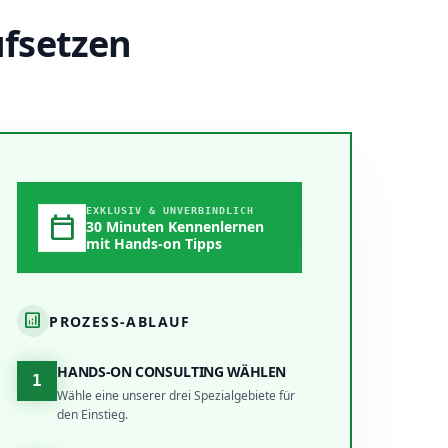
ufsetzen
EXKLUSIV & UNVERBINDLICH
calendar_today
30 Minuten Kennenlernen
mit Hands-on Tipps
analytics
PROZESS-ABLAUF
HANDS-ON CONSULTING WÄHLEN
1
Wähle eine unserer drei Spezialgebiete für
den Einstieg.