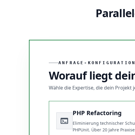
Paralle
ANFRAGE-KONFIGURATIO
Worauf liegt dei
Wähle die Expertise, die dein Projekt
PHP Refactoring
terminal
Eliminierung technischer Schu
PHPUnit. Über 20 Jahre Praxis