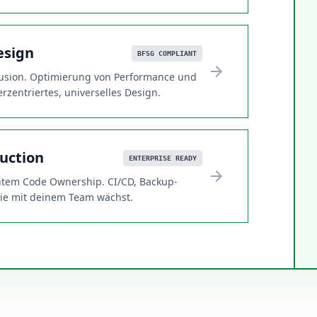
esign
BFSG COMPLIANT
arrow_forward
lusion. Optimierung von Performance und
rzentriertes, universelles Design.
uction
ENTERPRISE READY
arrow_forward
chtem Code Ownership. CI/CD, Backup-
 die mit deinem Team wächst.