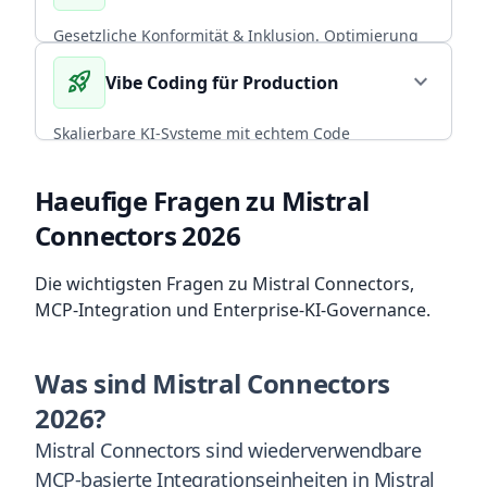
CORE EXPERTISE
Gesetzliche Konformität & Inklusion. Optimierung
von Performance und Conversion durch radikal
rocket_launch
expand_more
Vibe Coding für Production
arrow_forward
Diesen Service wählen
nutzerzentriertes, universelles Design.
BFSG COMPLIANT
Skalierbare KI-Systeme mit echtem Code
Ownership. CI/CD, Backup-Strategien und
arrow_forward
Diesen Service wählen
Infrastruktur, die mit deinem Team wächst.
Haeufige Fragen zu Mistral
Connectors 2026
ENTERPRISE READY
arrow_forward
Diesen Service wählen
Die wichtigsten Fragen zu Mistral Connectors,
MCP-Integration und Enterprise-KI-Governance.
Was sind Mistral Connectors
2026?
Mistral Connectors sind wiederverwendbare
MCP-basierte Integrationseinheiten in Mistral