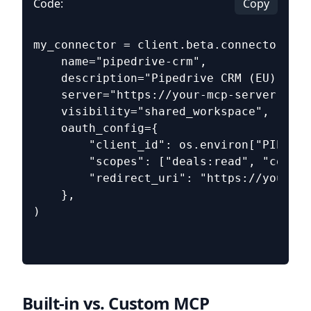
Code:
Copy
my_connector = client.beta.connectors.cr
    name="pipedrive-crm",
    description="Pipedrive CRM (EU) - De
    server="https://your-mcp-server.inte
    visibility="shared_workspace",
    oauth_config={
        "client_id": os.environ["PIPEDRI
        "scopes": ["deals:read", "contac
        "redirect_uri": "https://your-ap
    },
)
Built-in vs. Custom MCP