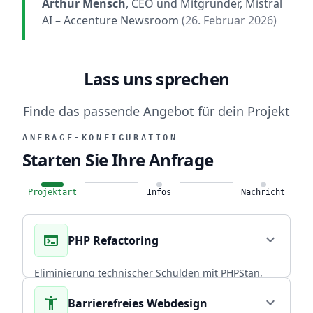
Arthur Mensch
, CEO und Mitgründer, Mistral
AI
– Accenture Newsroom
(26. Februar 2026)
Lass uns sprechen
Finde das passende Angebot für dein Projekt
ANFRAGE-KONFIGURATION
Starten Sie Ihre Anfrage
Projektart
Infos
Nachricht
terminal
expand_more
PHP Refactoring
Eliminierung technischer Schulden mit PHPStan,
Rector PHP und PHPUnit. Über 20 Jahre
accessibility_new
expand_more
Barrierefreies Webdesign
Praxiserfahrung in skalierbaren Backends.