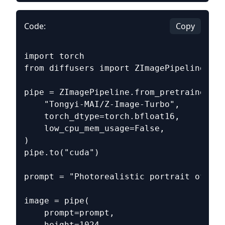
Code:
Copy
import torch
from diffusers import ZImagePipeline
pipe = ZImagePipeline.from_pretrained(
    "Tongyi-MAI/Z-Image-Turbo",
    torch_dtype=torch.bfloat16,
    low_cpu_mem_usage=False,
)
pipe.to("cuda")
prompt = "Photorealistic portrait of a s
image = pipe(
    prompt=prompt,
    height=1024,