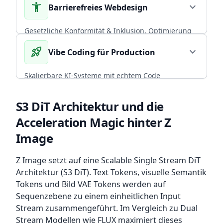
accessibility_new
expand_more
Barrierefreies Webdesign
Praxiserfahrung in skalierbaren Backends.
CORE EXPERTISE
Gesetzliche Konformität & Inklusion. Optimierung
von Performance und Conversion durch radikal
rocket_launch
expand_more
Vibe Coding für Production
arrow_forward
Diesen Service wählen
nutzerzentriertes, universelles Design.
BFSG COMPLIANT
Skalierbare KI-Systeme mit echtem Code
Ownership. CI/CD, Backup-Strategien und
arrow_forward
Diesen Service wählen
Infrastruktur, die mit deinem Team wächst.
S3 DiT Architektur und die
Acceleration Magic hinter Z
ENTERPRISE READY
Image
arrow_forward
Diesen Service wählen
Z Image setzt auf eine Scalable Single Stream DiT
Architektur (S3 DiT). Text Tokens, visuelle Semantik
Tokens und Bild VAE Tokens werden auf
Sequenzebene zu einem einheitlichen Input
Stream zusammengeführt. Im Vergleich zu Dual
Stream Modellen wie FLUX maximiert dieses