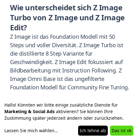
Wie unterscheidet sich Z Image
Turbo von Z Image und Z Image
Edit?
Z Image ist das Foundation Modell mit 50
Steps und voller Diversität. Z Image Turbo ist
die distillierte 8 Step Variante für
Geschwindigkeit. Z Image Edit fokussiert auf
Bildbearbeitung mit Instruction Following. Z
Image Omni Base ist das ungefilterte
Foundation Modell für Community Fine Tuning.
Hallo! Könnten wir bitte einige zusätzliche Dienste für
Was kostet die Nutzung von Z
Marketing & Social Ads
aktivieren? Sie können Ihre
Image Turbo?
Zustimmung später jederzeit ändern oder zurückziehen.
Die Modellgewichte sind kostenlos auf
Lassen Sie mich wählen
...
Ich lehne ab
Das ist ok
Hugging Face und ModelScope verfügbar.