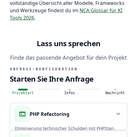
vollständige Übersicht aller Modelle, Frameworks
und Werkzeuge findest du im
NCA Glossar für KI
Tools 2026
.
Lass uns sprechen
Finde das passende Angebot für dein Projekt
ANFRAGE-KONFIGURATION
Starten Sie Ihre Anfrage
Projektart
Infos
Nachricht
terminal
expand_more
PHP Refactoring
Eliminierung technischer Schulden mit PHPStan,
Rector PHP und PHPUnit. Über 20 Jahre