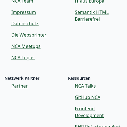
NCA Team
IT aus Europa
Impressum
Semantik HTML
Barrierefrei
Datenschutz
Die Websprinter
NCA Meetups
NCA Logos
Netzwerk Partner
Ressourcen
Partner
NCA Talks
GitHub NCA
Frontend
Development
PHP Refactoring Best