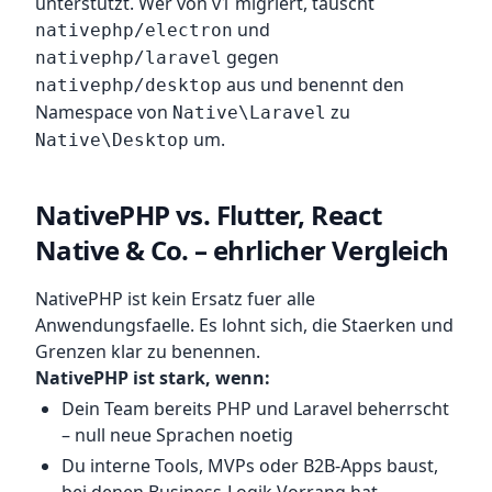
unterstützt. Wer von v1 migriert, tauscht
und
nativephp/electron
gegen
nativephp/laravel
aus und benennt den
nativephp/desktop
Namespace von
zu
Native\Laravel
um.
Native\Desktop
NativePHP vs. Flutter, React
Native & Co. – ehrlicher Vergleich
NativePHP ist kein Ersatz fuer alle
Anwendungsfaelle. Es lohnt sich, die Staerken und
Grenzen klar zu benennen.
NativePHP ist stark, wenn:
Dein Team bereits PHP und Laravel beherrscht
– null neue Sprachen noetig
Du interne Tools, MVPs oder B2B-Apps baust,
bei denen Business-Logik Vorrang hat