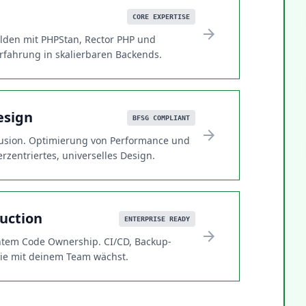
CORE EXPERTISE
arrow_forward
lden mit PHPStan, Rector PHP und
erfahrung in skalierbaren Backends.
esign
BFSG COMPLIANT
arrow_forward
lusion. Optimierung von Performance und
rzentriertes, universelles Design.
uction
ENTERPRISE READY
arrow_forward
chtem Code Ownership. CI/CD, Backup-
 die mit deinem Team wächst.