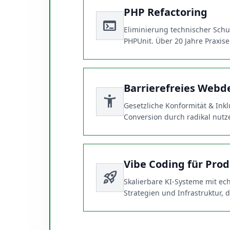
PHP Refactoring
terminal
Eliminierung technischer Schu
PHPUnit. Über 20 Jahre Praxis
Barrierefreies Webd
accessibility_new
Gesetzliche Konformität & Ink
Conversion durch radikal nutze
Vibe Coding für Prod
rocket_launch
Skalierbare KI-Systeme mit e
Strategien und Infrastruktur,