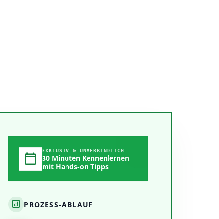
EXKLUSIV & UNVERBINDLICH
calendar_today
30 Minuten Kennenlernen
mit Hands-on Tipps
analytics
PROZESS-ABLAUF