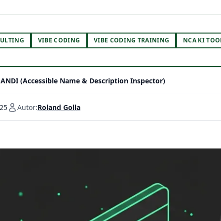
ULTING
VIBE CODING
VIBE CODING TRAINING
NCA KI TOO
ANDI (Accessible Name & Description Inspector)
025
Autor:
Roland Golla