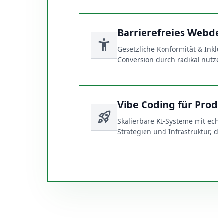
Barrierefreies Webd
accessibility_new
Gesetzliche Konformität & Ink
Conversion durch radikal nutze
Vibe Coding für Prod
rocket_launch
Skalierbare KI-Systeme mit e
Strategien und Infrastruktur,