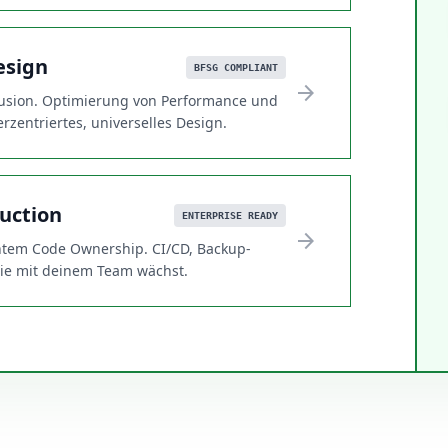
esign
BFSG COMPLIANT
arrow_forward
lusion. Optimierung von Performance und
rzentriertes, universelles Design.
uction
ENTERPRISE READY
arrow_forward
chtem Code Ownership. CI/CD, Backup-
 die mit deinem Team wächst.