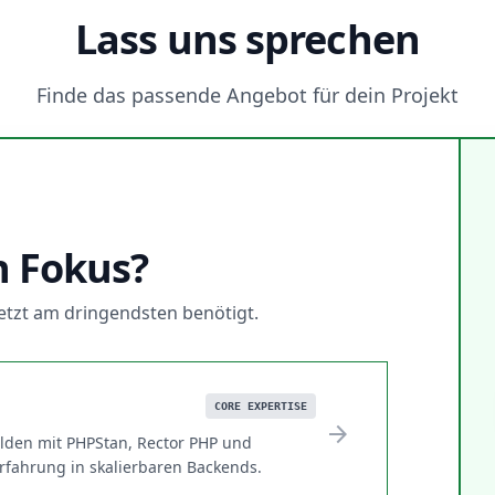
Lass uns sprechen
Finde das passende Angebot für dein Projekt
N
n Fokus?
 jetzt am dringendsten benötigt.
CORE EXPERTISE
arrow_forward
lden mit PHPStan, Rector PHP und
erfahrung in skalierbaren Backends.