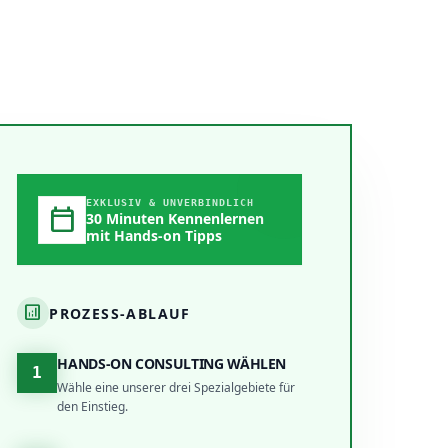
EXKLUSIV & UNVERBINDLICH
calendar_today
30 Minuten Kennenlernen
mit Hands-on Tipps
analytics
PROZESS-ABLAUF
HANDS-ON CONSULTING WÄHLEN
1
Wähle eine unserer drei Spezialgebiete für
den Einstieg.