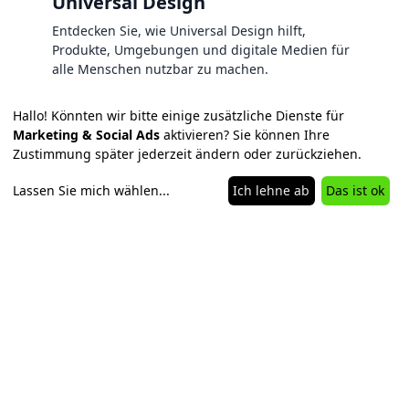
Universal Design
Entdecken Sie, wie Universal Design hilft,
Produkte, Umgebungen und digitale Medien für
alle Menschen nutzbar zu machen.
Hallo! Könnten wir bitte einige zusätzliche Dienste für
Marketing & Social Ads
aktivieren? Sie können Ihre
Never Code Alone
Zustimmung später jederzeit ändern oder zurückziehen.
Lassen Sie mich wählen
...
Ich lehne ab
Das ist ok
PHP Consulting und Frontend Webdevelopent.
Über uns
NCA Content Marketing
NCA Team
IT aus Europa
Impressum
Semantik HTML
Barrierefrei
Datenschutz
Die Websprinter