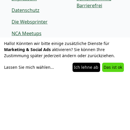
Barrierefrei
Datenschutz
Die Websprinter
NCA Meetups
Hallo! Könnten wir bitte einige zusätzliche Dienste für
NCA Logos
Marketing & Social Ads
aktivieren? Sie können Ihre
Zustimmung später jederzeit ändern oder zurückziehen.
Netzwerk Partner
Ressourcen
Lassen Sie mich wählen
...
Ich lehne ab
Das ist ok
Partner
NCA Talks
GitHub NCA
Frontend
Development
PHP Refactoring Best
Practice